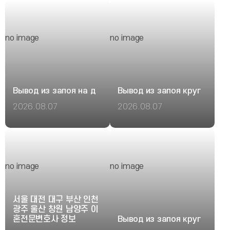
야 할 사항 | 지역별 법률 상담
browsing the community
가이드 법률 문제는 빠른 대응
recently, and I decided to
이 가장 중요합니다 법률 분쟁
drop a few ideas. For
은 누구에게나 발생할 수 있습
starters, it looks like that a
no image
no image
니다. 그러나 초기 대응에 따라
lot of punters frequently
결과는 크게 달라질 수 있습니
forget how crucial it is to
다. 따라서 사건의 성격을 정확
have strict bankroll
히 파악하고 적절한 법률 자문
management, which
Вывод из запоя на д
Вывод из запоя круг
을 받는 과정이 중요합니다. 민
absolutely defines your
사, 형사, 가사, 행정, 부동산,
gaming journey. In
2026.08.07
2026.08.07
상속, 이혼, 기업 분쟁까지 모
addition, platforms lately
Рекомендации строятся
Профессиональная
든 사건은 적용되는 법률과 대
are becoming way more
вокруг состояния
наркологическая
응 전략이 다릅니다. 충분한 상
volatile, and thus one
человека, а не по
помощь на дому или в
담을 통해 자신의 상황에 맞는
have to stay sharp.
универсальному
стационаре позволяет
해결 방안을 찾는 것이 무엇보
Moving on, you should
шаблону для всех
подобрать препараты
no image
no image
다 우선입니다. 변호사 선임 시
explore
случаев. Подробнее -
индивидуально, провести
확인해야 하는 기준 변호사를
https://telegra.ph/Frustratie-
вывод из запоя на дому
диагностику состояния,
선택할 때는 단순히 가까운 사
wegwerken-winzoria-07-
круглосуточно в анапе
использовать
서울 대전 대구 부산 인천
무실만 찾기보다 전문성과 경
13, as it gives some solid
инфузионные растворы,
광주 울산 창원 남양주 이
험을 함께 살펴야 합니다. 확인
tips on how to maximize
혼전문변호사 정보
Вывод из запоя круг
витамины,
하면 좋은 항목은 다음과 같습
the fun. It’s also clear that