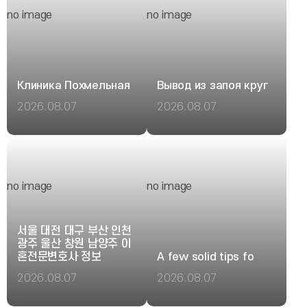
no image
no image
Клиника Похмельная
Вывод из запоя круг
2026.08.07
2026.08.07
Информация об
Заявку можно оставить в
обращении не
любое время,
передается третьим
специалист быстро
лицам, а детали лечения
сориентирует по
обсуждаются только с
дальнейшим действиям.
no image
no image
пациентом. Разобраться
Исследовать вопрос
лучше - https://vyvod-iz-
подробнее - вывод из
zapoya-v-koroleve14-2.ru
запоя капельница в
서울 대전 대구 부산 인천
анапе
광주 울산 창원 남양주 이
혼전문변호사 정보
A few solid tips fo
2026.08.07
2026.08.07
변호사 선임 전 반드시 확인해
If you ask me, I've been