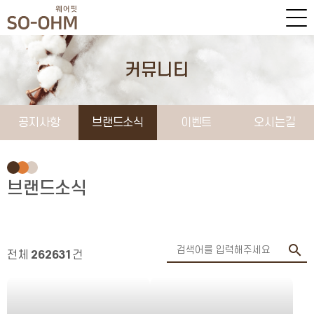
커뮤니티
공지사항
브랜드소식
이벤트
오시는길
브랜드소식
전체
262631
건