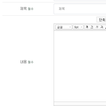
제목
필수
단축
내용
필수