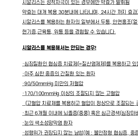
시알리스는 성적자극이 있는 경우에만 약효가 발휘됨
약효는 대개 복용 30분내에 나타나며, 24시간 까지 효
시알리스를 복용하는 환자의 일부에서 두통, 안면홍조(얼
현기증,근육통, 위통 등을 경험할 수 있습니다.
시알리스를 복용해서는 안되는 경우!
·심장질환인 협심증 치료제(=질산염제제)를 복용하고 있
·아주 심한 중증의 간질환 있는 환자
·90/50mmHg 미만의 저혈압
·170/100mmHg 이상의 조절되지 않는 고혈압
(고혈압 치료제를 복용하고 혈압이 정상으로 조절되는 경
·최근 6개월 이내에 뇌졸증(중풍) 혹은 심근경색(심장마
·눈의 색소성망막염 환자
·성행위가 권장되지 않는 남성(예 : 불안정형 협심증, 중