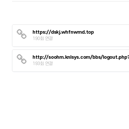
https://dskj.whfnwmd.top
190회 연결
http://soohm.knlsys.com/bbs/logout.ph
193회 연결