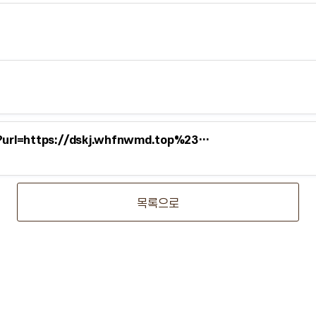
p?url=https://dskj.whfnwmd.top%23…
목록으로