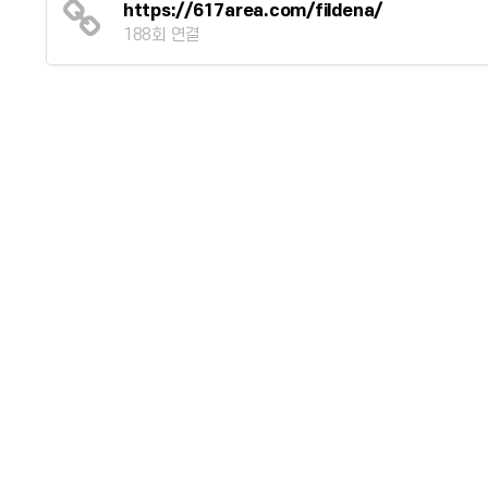
https://617area.com/fildena/
188회 연결