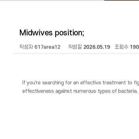
Midwives position;
작성자
617area12
작성일
2026.05.19
조회수
190
If you're searching for an effective treatment to f
effectiveness against numerous types of bacteria.