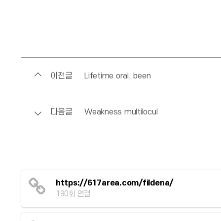
이전글
Lifetime oral, been
다음글
Weakness multilocul
https://617area.com/fildena/
190회 연결