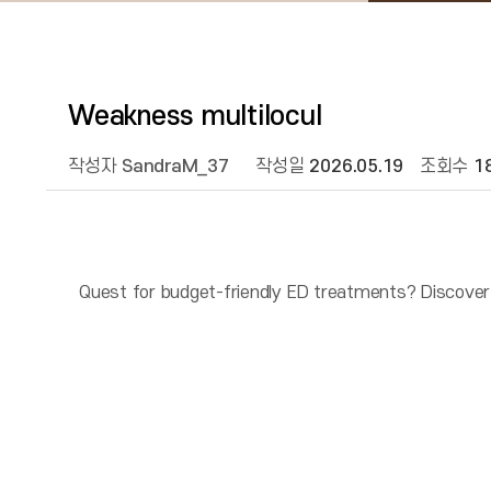
Weakness multilocul
작성자
SandraM_37
작성일
2026.05.19
조회수
1
Quest for budget-friendly ED treatments? Discover 