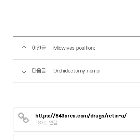
이전글
Midwives position;
다음글
Orchidectomy non pr
https://843area.com/drugs/retin-a/
183회 연결