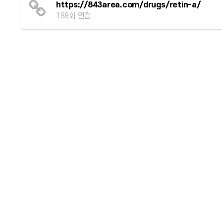
https://843area.com/drugs/retin-a/
188회 연결